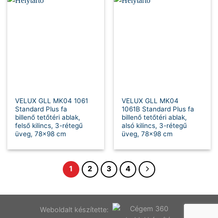
VELUX GLL MK04 1061
VELUX GLL MK04
Standard Plus fa
1061B Standard Plus fa
billenő tetőtéri ablak,
billenő tetőtéri ablak,
felső kilincs, 3-rétegű
alsó kilincs, 3-rétegű
üveg, 78×98 cm
üveg, 78×98 cm
1
2
3
4
Weboldalt készítette: