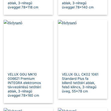
ablak, 3-rétegű
ablak, 3-rétegű
üveggel 78×118 cm
üveggel 78×140 cm
VELUX GGU MK10
VELUX GLL CK02 1061
006621 Premium
Standard Plus fa
INTEGRA elektromos
billenő tetőtéri ablak,
távvezérlésű tetőtéri
felső kilincs, 3-rétegű
ablak, 3-rétegű
üveg, 55×78 cm
üveggel 78×160 cm