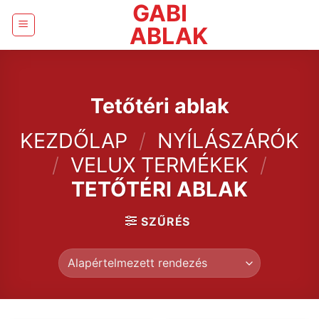
GABI
Skip
to
ABLAK
content
Tetőtéri ablak
KEZDŐLAP
/
NYÍLÁSZÁRÓK
/
VELUX TERMÉKEK
/
TETŐTÉRI ABLAK
SZŰRÉS