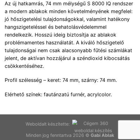
Az új hatkamrás, 74 mm mélységű S 8000 IQ rendszer
a modern ablakok minden követelményének megfelel:
jó hőszigetelési tulajdonságokkal, valamint hatékony
hangszigeteléssel és behatolásvédelemmel
rendelkezik. Hosszú ideig biztosítja az ablakok
problémamentes használatát. A kiváló hőszigetelő
tulajdonságai nem csak alacsonyabb fűtési számlákat
jelent, de aktívan hozzájárul a széndioxid kibocsátás
csökkentéséhez.
Profil szélesség – keret: 74 mm, szárny: 74 mm.
Elérhető színek: fautánzatú furnér, acrylcolor.
Weboldalt készítette:
Minden jog fenntartva 2026 ©
Gabi Ablak